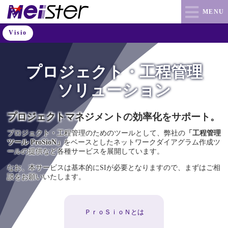
MENU
Visio
プロジェクト・工程管理
ソリューション
プロジェクトマネジメントの
効率化をサポート。
プロジェクト・工程管理のためのツールとして、弊社の
「工程管理
ツール ProSioN」
をベースとしたネットワークダイアグラム作成ツ
ールの提供など各種サービスを展開しています。
なお、本サービスは基本的にSIが必要となりますので、まずはご相
談をお願いいたします。
ＰｒｏＳｉｏＮとは