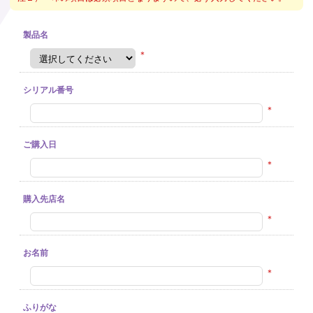
製品名
＊
シリアル番号
＊
ご購入日
＊
購入先店名
＊
お名前
＊
ふりがな