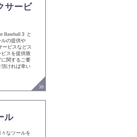
クサービ
or Baseball３ と
ールの提供や
サービスなどス
ービスを提供致
アに関するご要
せ頂ければ幸い
ール
様々なツールを