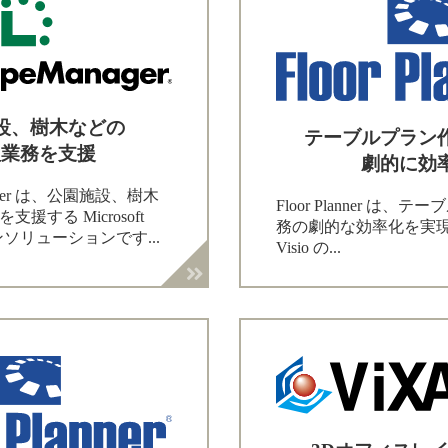
設、樹木などの
テーブルプラン
理業務を支援
劇的に効
anager は、公園施設、樹木
Floor Planner は
援する Microsoft
務の劇的な効率化を実現する 
オンソリューションです...
Visio の...