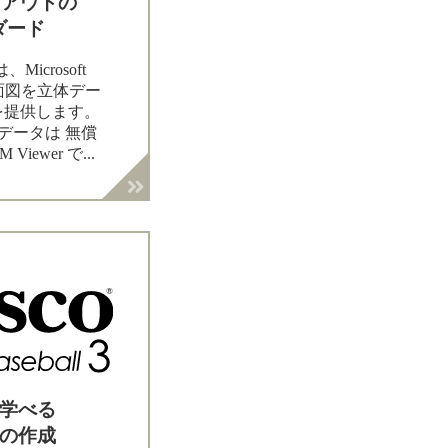
イアウトの
ダード
icrosoft
いた平面図を立体デー
を提供します。
体データは 無償
iewer で...
学べる
の作成