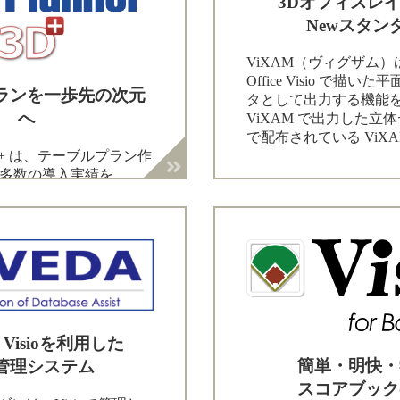
3Dオフィスレ
Newスタン
ViXAM（ヴィグザム）は、M
Office Visio で描
ランを一歩先の次元
タとして出力する機能
へ
ViXAM で出力した立
で配布されている ViXAM V
er 3D+ は、テーブルプラン作
数の導入実績を...
ft Visioを利用した
簡単・明快・
管理システム
スコアブック