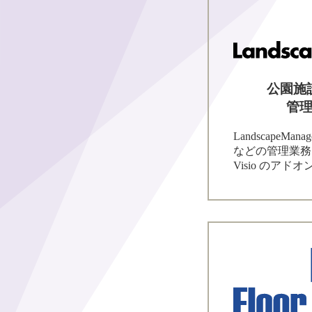
公園施
管
LandscapeM
などの管理業務を支
Visio のアド